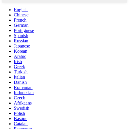
English
Chinese
French
German
Portuguese
Spanish
Russian
Japanese
Korean
Arabic
Irish
Greek
Turkish
Italian
Danish
Romanian
Indonesian
Czech
Afrikaans
Swedish
Polish
Basque
Catalan
Esperanto