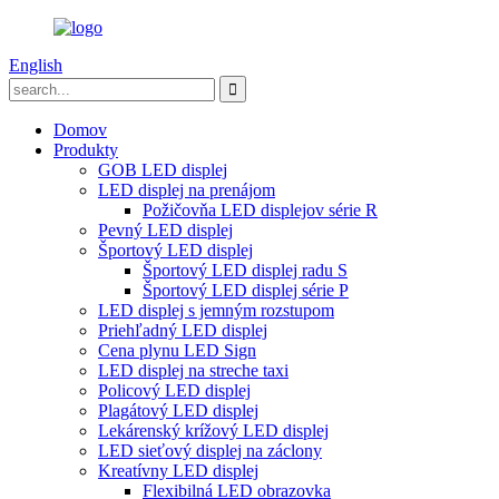
English
Domov
Produkty
GOB LED displej
LED displej na prenájom
Požičovňa LED displejov série R
Pevný LED displej
Športový LED displej
Športový LED displej radu S
Športový LED displej série P
LED displej s jemným rozstupom
Priehľadný LED displej
Cena plynu LED Sign
LED displej na streche taxi
Policový LED displej
Plagátový LED displej
Lekárenský krížový LED displej
LED sieťový displej na záclony
Kreatívny LED displej
Flexibilná LED obrazovka