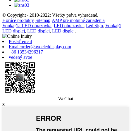
© Copyright - 2010-2022: Všetky práva vyhradené.
Horúce produkty
-
Sitemap
-
AMP pre mobilné zariadenia
Vonkajšia LED obrazovka
,
LED obrazovka
,
Led Sign
,
Vonkajší
LED displej
,
LED displej
,
LED displej
,
Poslať email
Email:order@avoeleddisplay.com
+86 13534296317
vedený avoe
WeChat
x