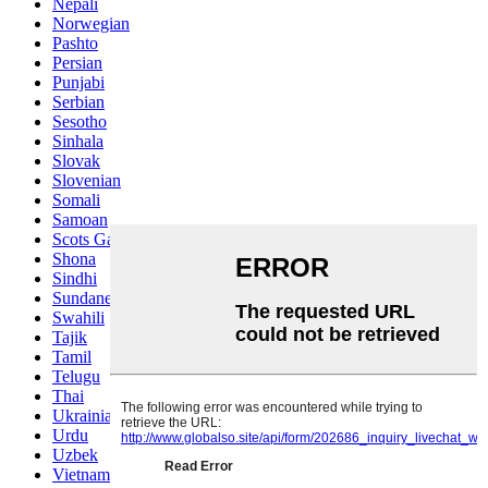
Nepali
Norwegian
Pashto
Persian
Punjabi
Serbian
Sesotho
Sinhala
Slovak
Slovenian
Somali
Samoan
Scots Gaelic
Shona
Sindhi
Sundanese
Swahili
Tajik
Tamil
Telugu
Thai
Ukrainian
Urdu
Uzbek
Vietnamese