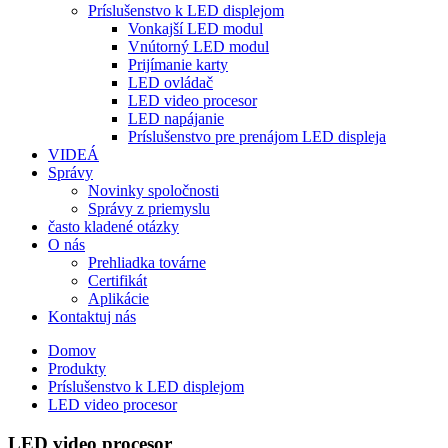
Príslušenstvo k LED displejom
Vonkajší LED modul
Vnútorný LED modul
Prijímanie karty
LED ovládač
LED video procesor
LED napájanie
Príslušenstvo pre prenájom LED displeja
VIDEÁ
Správy
Novinky spoločnosti
Správy z priemyslu
často kladené otázky
O nás
Prehliadka továrne
Certifikát
Aplikácie
Kontaktuj nás
Domov
Produkty
Príslušenstvo k LED displejom
LED video procesor
LED video procesor