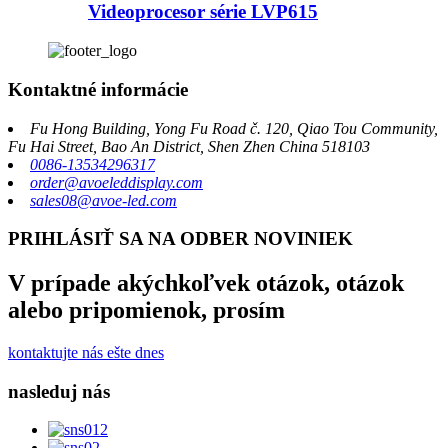
Videoprocesor série LVP615
Kontaktné informácie
Fu Hong Building, Yong Fu Road č. 120, Qiao Tou Community,
Fu Hai Street, Bao An District, Shen Zhen China 518103
0086-13534296317
order@avoeleddisplay.com
sales08@avoe-led.com
PRIHLÁSIŤ SA NA ODBER NOVINIEK
V prípade akýchkoľvek otázok, otázok
alebo pripomienok, prosím
kontaktujte nás ešte dnes
nasleduj nás