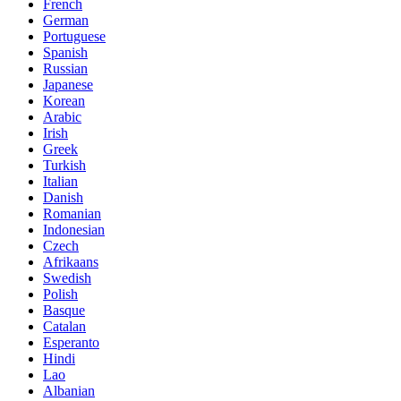
French
German
Portuguese
Spanish
Russian
Japanese
Korean
Arabic
Irish
Greek
Turkish
Italian
Danish
Romanian
Indonesian
Czech
Afrikaans
Swedish
Polish
Basque
Catalan
Esperanto
Hindi
Lao
Albanian