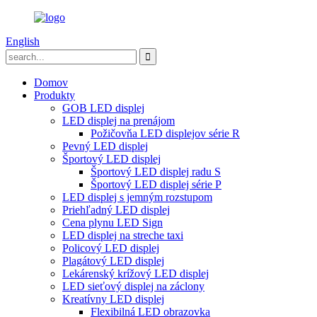
English
Domov
Produkty
GOB LED displej
LED displej na prenájom
Požičovňa LED displejov série R
Pevný LED displej
Športový LED displej
Športový LED displej radu S
Športový LED displej série P
LED displej s jemným rozstupom
Priehľadný LED displej
Cena plynu LED Sign
LED displej na streche taxi
Policový LED displej
Plagátový LED displej
Lekárenský krížový LED displej
LED sieťový displej na záclony
Kreatívny LED displej
Flexibilná LED obrazovka