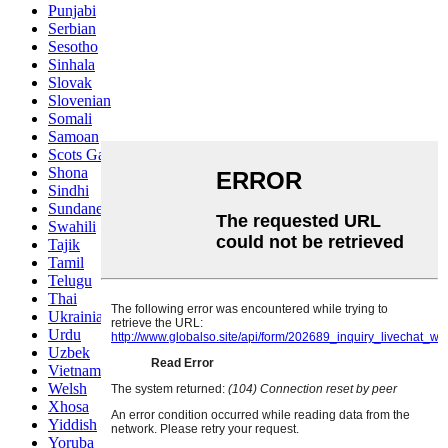
Punjabi
Serbian
Sesotho
Sinhala
Slovak
Slovenian
Somali
Samoan
Scots Gaelic
Shona
Sindhi
Sundanese
Swahili
Tajik
Tamil
Telugu
Thai
Ukrainian
Urdu
Uzbek
Vietnamese
Welsh
Xhosa
Yiddish
Yoruba