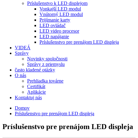
Príslušenstvo k LED displejom
Vonkajší LED modul
Vnútorný LED modul
Prijímanie karty
LED ovládač
LED video procesor
LED napájanie
Príslušenstvo pre prenájom LED displeja
VIDEÁ
Správy
Novinky spoločnosti
Správy z priemyslu
často kladené otázky
O nás
Prehliadka továrne
Certifikát
Aplikácie
Kontaktuj nás
Domov
Príslušenstvo pre prenájom LED displeja
Príslušenstvo pre prenájom LED displeja