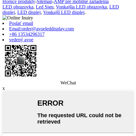
Horúce produkty
-
Sitemap
-
AMP pre mobilné zariadenia
LED obrazovka
,
Led Sign
,
Vonkajšia LED obrazovka
,
LED
displej
,
LED displej
,
Vonkajší LED displej
,
Poslať email
Email:order@avoeleddisplay.com
+86 13534296317
vedený avoe
WeChat
x